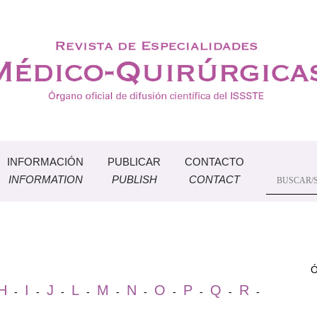
INFORMACIÓN
PUBLICAR
CONTACTO
INFORMATION
PUBLISH
CONTACT
Ó
H
I
J
L
M
N
O
P
Q
R
-
-
-
-
-
-
-
-
-
-