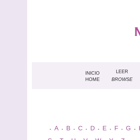
LEER
INICIO
HOME
BROWSE
A
B
C
D
E
F
G
-
-
-
-
-
-
-
-