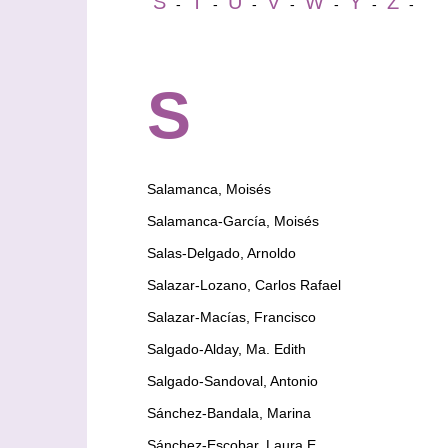
S
T
U
V
W
Y
Z
-
-
-
-
-
-
-
S
Salamanca, Moisés
Salamanca-García, Moisés
Salas-Delgado, Arnoldo
Salazar-Lozano, Carlos Rafael
Salazar-Macías, Francisco
Salgado-Alday, Ma. Edith
Salgado-Sandoval, Antonio
Sánchez-Bandala, Marina
Sánchez-Escobar, Laura E.