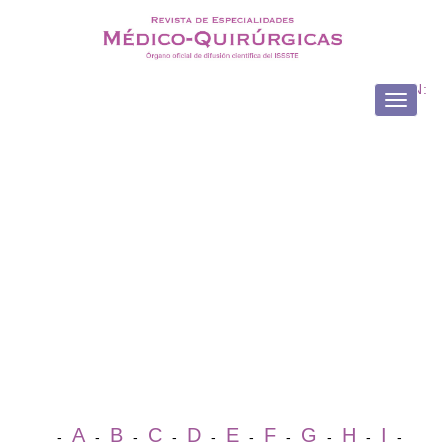
ISSN:
Toggle
navigati
A
B
C
D
E
F
G
H
I
-
-
-
-
-
-
-
-
-
-