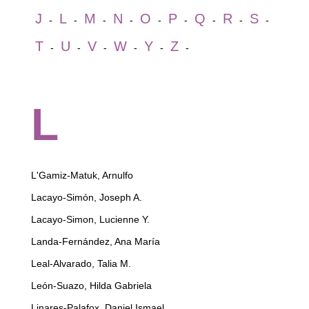
J
L
M
N
O
P
Q
R
S
-
-
-
-
-
-
-
-
-
T
U
V
W
Y
Z
-
-
-
-
-
-
L
L'Gamiz-Matuk, Arnulfo
Lacayo-Simón, Joseph A.
Lacayo-Simon, Lucienne Y.
Landa-Fernández, Ana María
Leal-Alvarado, Talia M.
León-Suazo, Hilda Gabriela
Linares-Palafox, Daniel Ismael