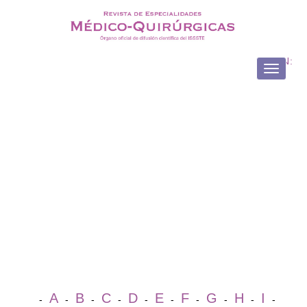
ISSN:
Toggle
navigati
A
B
C
D
E
F
G
H
I
-
-
-
-
-
-
-
-
-
-