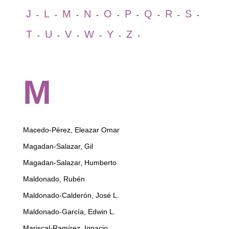
J
L
M
N
O
P
Q
R
S
-
-
-
-
-
-
-
-
-
T
U
V
W
Y
Z
-
-
-
-
-
-
M
Macedo-Pérez, Eleazar Omar
Magadan-Salazar, Gil
Magadan-Salazar, Humberto
Maldonado, Rubén
Maldonado-Calderón, José L.
Maldonado-García, Edwin L.
Mariscal-Ramírez, Ignacio